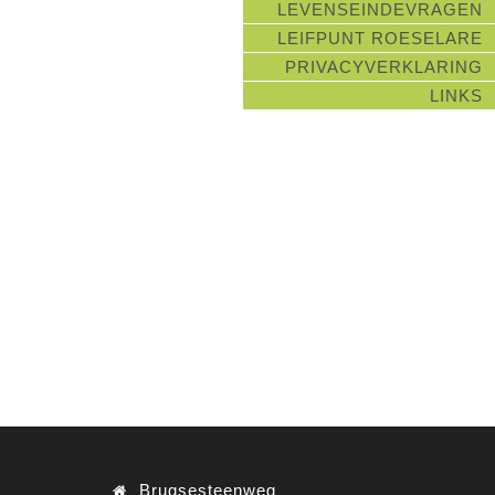
LEVENSEINDEVRAGEN
LEIFPUNT ROESELARE
PRIVACYVERKLARING
LINKS
Brugsesteenweg