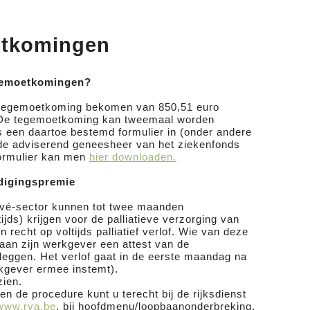
etkomingen
tegemoetkomingen?
n tegemoetkoming bekomen van 850,51 euro
). De tegemoetkoming kan tweemaal worden
s een daartoe bestemd formulier in (onder andere
 de adviserend geneesheer van het ziekenfonds
formulier kan men
hier downloaden.
edigingspremie
ivé-sector kunnen tot twee maanden
ijds) krijgen voor de palliatieve verzorging van
recht op voltijds palliatief verlof. Wie van deze
aan zijn werkgever een attest van de
leggen. Het verlof gaat in de eerste maandag na
rkgever ermee instemt).
zien.
n de procedure kunt u terecht bij de rijksdienst
www.rva.be
, bij hoofdmenu/loopbaanonderbreking,