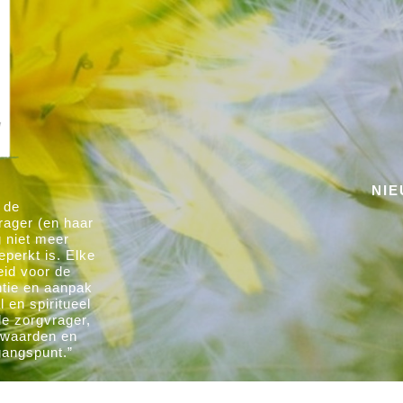
NI
 de
rager (en haar
g niet meer
eperkt is. Elke
eid voor de
ntie en aanpak
 en spiritueel
de zorgvrager,
e waarden en
gangspunt.”