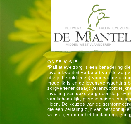
ONZE VISIE
“Palliatieve zorg is een benadering die
levenskwaliteit verbetert van de zorgv
of zijn betrokkenen) voor wie genezin
mogelijk is en de levensverwachting b
zorgverlener draagt verantwoordelijkh
invulling van deze zorg door de preve
van lichamelijk, psychologisch, sociaal
lijden. De keuzes van de geïnformeer
die een vertaling zijn van persoonlijk
wensen, vormen het fundamentele uit