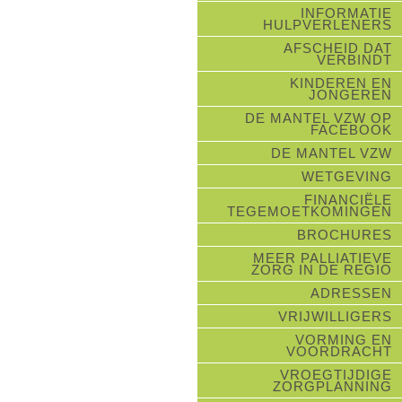
INFORMATIE
HULPVERLENERS
AFSCHEID DAT
VERBINDT
KINDEREN EN
JONGEREN
DE MANTEL VZW OP
FACEBOOK
DE MANTEL VZW
WETGEVING
FINANCIËLE
TEGEMOETKOMINGEN
BROCHURES
MEER PALLIATIEVE
ZORG IN DE REGIO
ADRESSEN
VRIJWILLIGERS
VORMING EN
VOORDRACHT
VROEGTIJDIGE
ZORGPLANNING