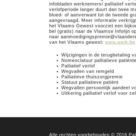
infobladen werknemers/ palliatief verl
verlofperiode langer duurt dan twee m
bloed- of aanverwant tot de tweede gr
aangevraagd. Meer informatie verkrijgt
het Vlaams Gewest voorziet een bijko
bel (gratis) naar de Vlaamse Infolijn o
naar aanmoedigingspremie@vlaanderen
van het Vlaams gewest:
www.werk.be
Wijzigingen in de terugbetaling v
Nomenclatuur palliatieve patiënt
Palliatief verlof
Wegvallen van remgeld
Palliatieve thuiszorgpremie
Statuut palliatieve patiënt
Wegvallen persoonlijk aandeel voo
Uitkering palliatief verlof voor ze
Alle rechten voorbehouden © 2016 Pall