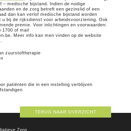
of – medische bijstand. Indien de nodige
aanden en de zorg betreft een gezinslid of een
aad dan kan verlof medische bijstand worden
 u bij de rijksdienst voor arbeidsvoorziening. Ook
mende premie. Voor inlichtingen en voorwaarden:
p 1700 of mail
.be. Meer info kan men vinden op de website
.
an zuurstoftherapie
en
r patiënten die in een instelling verblijven
lfstandigen
TERUG NAAR OVERZICHT
iatieve Zorg