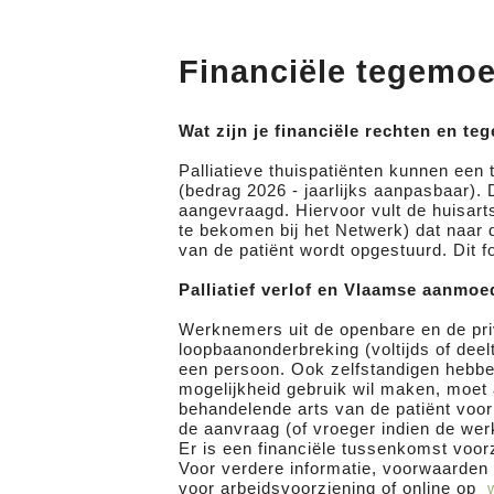
Financiële tegemo
Wat zijn je financiële rechten en 
Palliatieve thuispatiënten kunnen ee
(bedrag 2026 - jaarlijks aanpasbaar
aangevraagd. Hiervoor vult de huisart
te bekomen bij het Netwerk) dat naar
van de patiënt wordt opgestuurd. Dit 
Palliatief verlof en Vlaamse aanmo
Werknemers uit de openbare en de pr
loopbaanonderbreking (voltijds of deelt
een persoon. Ook zelfstandigen hebben 
mogelijkheid gebruik wil maken, moet 
behandelende arts van de patiënt voor
de aanvraag (of vroeger indien de we
Er is een financiële tussenkomst voor
Voor verdere informatie, voorwaarden e
voor arbeidsvoorziening of online op