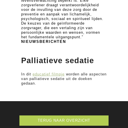
levensverwachting beperkt is. Elke
zorgverlener draagt verantwoordelijkheid
voor de invulling van deze zorg door de
preventie en aanpak van lichamelijk,
psychologisch, sociaal en spiritueel lijden.
De keuzes van de geïnformeerde
zorgvrager, die een vertaling zijn van
persoonlijke waarden en wensen, vormen
het fundamentele uitgangspunt.”
NIEUWSBERICHTEN
Palliatieve sedatie
In dit
educatief filmpje
worden alle aspecten
van palliatieve sedatie uit de doeken
gedaan.
TERUG NAAR OVERZICHT