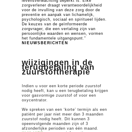
levensverwachting beperkt is. Elke
zorgverlener draagt verantwoordelijkheid
voor de invulling van deze zorg door de
preventie en aanpak van lichamelijk,
psychologisch, sociaal en spiritueel lijden.
De keuzes van de geïnformeerde
zorgvrager, die een vertaling zijn van
persoonlijke waarden en wensen, vormen
het fundamentele uitgangspunt.”
NIEUWSBERICHTEN
wijzigingen in de
terugbetaling van
zuurstoftherapie
Indien u voor een korte periode zuurstof
nodig heeft, kan u een terugbetaling krijgen
voor gasvormige zuurstof of voor een
oxycentrator.
We spreken van een ‘korte’ termijn als een
patiënt per jaar niet meer dan 3 maanden
zuurstof nodig heeft. Dit kunnen 3
opeenvolgende maanden zijn of 3
afzonderlijke perioden van één maand.