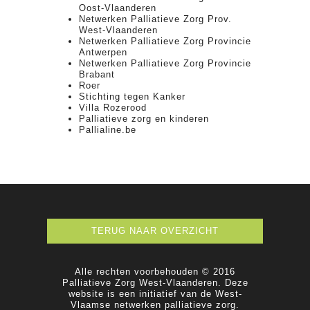
Oost-Vlaanderen
Netwerken Palliatieve Zorg Prov.
West-Vlaanderen
Netwerken Palliatieve Zorg Provincie
Antwerpen
Netwerken Palliatieve Zorg Provincie
Brabant
Roer
Stichting tegen Kanker
Villa Rozerood
Palliatieve zorg en kinderen
Pallialine.be
TERUG NAAR OVERZICHT
Alle rechten voorbehouden © 2016
Palliatieve Zorg West-Vlaanderen. Deze
website is een initiatief van de West-
Vlaamse netwerken palliatieve zorg.