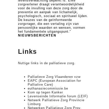
levensverwachting beperkt is. Elke
zorgverlener draagt verantwoordelijkheid
voor de invulling van deze zorg door de
preventie en aanpak van lichamelijk,
psychologisch, sociaal en spiritueel lijden.
De keuzes van de geïnformeerde
zorgvrager, die een vertaling zijn van
persoonlijke waarden en wensen, vormen
het fundamentele uitgangspunt.”
NIEUWSBERICHTEN
Links
Nuttige links in de palliatieve zorg.
Palliatieve Zorg Vlaanderen vzw
EAPC (European Association for
Palliative Care)
euthanasiecommissie.be
Kom op tegen Kanker
Levenseinde Informatie forum (LEIF)
Netwerk Palliatieve Zorg Provincie
Limburg
Netwerken Palliatieve Zorg Prov.