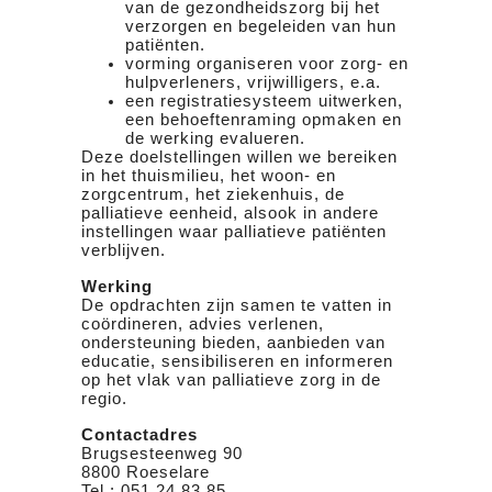
van de gezondheidszorg bij het
verzorgen en begeleiden van hun
patiënten.
vorming organiseren voor zorg- en
hulpverleners, vrijwilligers, e.a.
een registratiesysteem uitwerken,
een behoeftenraming opmaken en
de werking evalueren.
Deze doelstellingen willen we bereiken
in het thuismilieu, het woon- en
zorgcentrum, het ziekenhuis, de
palliatieve eenheid, alsook in andere
instellingen waar palliatieve patiënten
verblijven.
Werking
De opdrachten zijn samen te vatten in
coördineren, advies verlenen,
ondersteuning bieden, aanbieden van
educatie, sensibiliseren en informeren
op het vlak van palliatieve zorg in de
regio.
Contactadres
Brugsesteenweg 90
8800 Roeselare
Tel.: 051 24 83 85