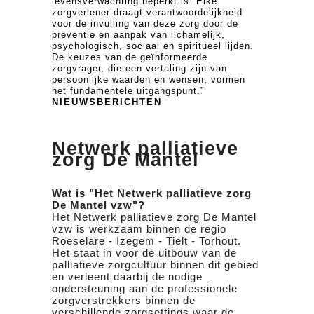
levensverwachting beperkt is. Elke
zorgverlener draagt verantwoordelijkheid
voor de invulling van deze zorg door de
preventie en aanpak van lichamelijk,
psychologisch, sociaal en spiritueel lijden.
De keuzes van de geïnformeerde
zorgvrager, die een vertaling zijn van
persoonlijke waarden en wensen, vormen
het fundamentele uitgangspunt.”
NIEUWSBERICHTEN
Netwerk palliatieve
zorg De Mantel
Wat is "Het Netwerk palliatieve zorg
De Mantel vzw"?
Het Netwerk palliatieve zorg De Mantel
vzw is werkzaam binnen de regio
Roeselare - Izegem - Tielt - Torhout.
Het staat in voor de uitbouw van de
palliatieve zorgcultuur binnen dit gebied
en verleent daarbij de nodige
ondersteuning aan de professionele
zorgverstrekkers binnen de
verschillende zorgsettings waar de