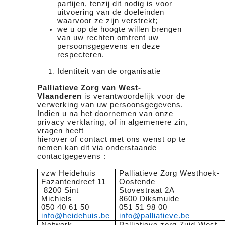
partijen, tenzij dit nodig is voor
uitvoering van de doeleinden
waarvoor ze zijn verstrekt;
we u op de hoogte willen brengen
van uw rechten omtrent uw
persoonsgegevens en deze
respecteren.
Identiteit van de organisatie
Palliatieve Zorg van West-
Vlaanderen
is verantwoordelijk voor de
verwerking van uw persoonsgegevens.
Indien u na het doornemen van onze
privacy verklaring, of in algemenere zin,
vragen heeft
hierover of contact met ons wenst op te
nemen kan dit via onderstaande
contactgegevens :
vzw Heidehuis
Palliatieve Zorg Westhoek-
Fazantendreef 11
Oostende
8200 Sint
Stovestraat 2A
Michiels
8600 Diksmuide
050 40 61 50
051 51 98 00
info@heidehuis.be
info@palliatieve.be
Netwerk
Palliatieve zorg Zuid-West-