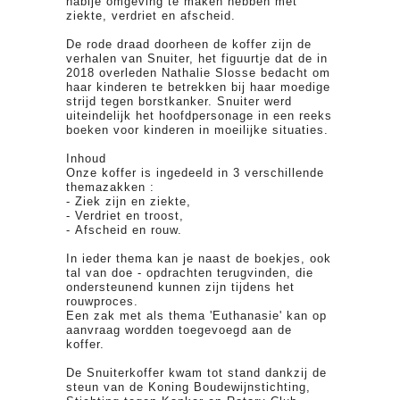
nabije omgeving te maken hebben met
ziekte, verdriet en afscheid.
De rode draad doorheen de koffer zijn de
verhalen van Snuiter, het figuurtje dat de in
2018 overleden Nathalie Slosse bedacht om
haar kinderen te betrekken bij haar moedige
strijd tegen borstkanker. Snuiter werd
uiteindelijk het hoofdpersonage in een reeks
boeken voor kinderen in moeilijke situaties.
Inhoud
Onze koffer is ingedeeld in 3 verschillende
themazakken :
- Ziek zijn en ziekte,
- Verdriet en troost,
- Afscheid en rouw.
In ieder thema kan je naast de boekjes, ook
tal van doe - opdrachten terugvinden, die
ondersteunend kunnen zijn tijdens het
rouwproces.
Een zak met als thema 'Euthanasie' kan op
aanvraag wordden toegevoegd aan de
koffer.
De Snuiterkoffer kwam tot stand dankzij de
steun van de Koning Boudewijnstichting,