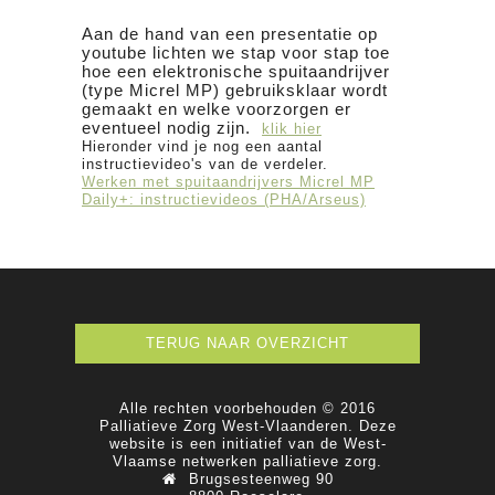
Aan de hand van een presentatie op
youtube lichten we stap voor stap toe
hoe een elektronische spuitaandrijver
(type Micrel MP) gebruiksklaar wordt
gemaakt en welke voorzorgen er
eventueel nodig zijn.
klik hier
Hieronder vind je nog een aantal
instructievideo's van de verdeler.
Werken met spuitaandrijvers Micrel MP
Daily+: instructievideos (PHA/Arseus)
TERUG NAAR OVERZICHT
Alle rechten voorbehouden © 2016
Palliatieve Zorg West-Vlaanderen. Deze
website is een initiatief van de West-
Vlaamse netwerken palliatieve zorg.
Brugsesteenweg 90