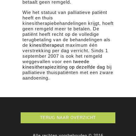
betaalt geen remgeld.
Wie het statuut van palliatieve patiënt
heeft en thuis
kinesitherapiebehandelingen krijgt, hoeft
geen remgeld meer te betalen. De
patiënt heeft recht op de volledige
terugbetaling van de behandelingen als
de
kinesitherapeut
maximum één
verstrekking per dag verricht. Sinds 1
september 2007 is ook het remgeld
weggevallen voor een
tweede
kinesitherapiezitting op dezelfde dag
bij
palliatieve thuispatiënten met een zware
aandoening.
TERUG NAAR OVERZICHT
Alle rechten voorbehouden © 2016