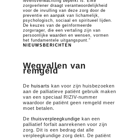
levensverwachting beperkt is. Elke
zorgverlener draagt verantwoordelijkheid
voor de invulling van deze zorg door de
preventie en aanpak van lichamelijk,
psychologisch, sociaal en spiritueel lijden.
De keuzes van de geïnformeerde
zorgvrager, die een vertaling zijn van
persoonlijke waarden en wensen, vormen
het fundamentele uitgangspunt.”
NIEUWSBERICHTEN
Wegvallen van
remgeld
De
huisarts
kan voor zijn huisbezoeken
aan de palliatieve patiënt gebruik maken
van een speciaal RIZIV-nummer
waardoor de patiënt geen remgeld meer
moet betalen.
De
thuisverpleegkundige
kan een
palliatief forfait aanrekenen voor zijn
zorg. Dit is een bedrag dat alle
verpleegkundige zorg dekt. De patiënt