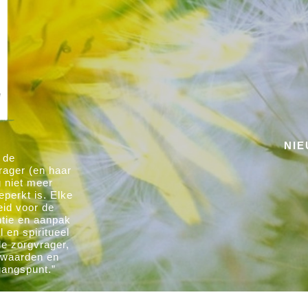
NI
 de
rager (en haar
g niet meer
eperkt is. Elke
eid voor de
ntie en aanpak
 en spiritueel
de zorgvrager,
e waarden en
gangspunt.”