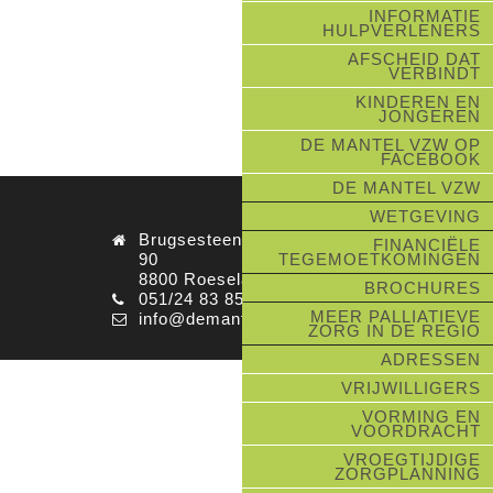
INFORMATIE
HULPVERLENERS
AFSCHEID DAT
VERBINDT
KINDEREN EN
JONGEREN
DE MANTEL VZW OP
FACEBOOK
DE MANTEL VZW
WETGEVING
Brugsesteenweg
FINANCIËLE
TEGEMOETKOMINGEN
90
8800 Roeselare
BROCHURES
051/24 83 85
MEER PALLIATIEVE
info@demantel.net
ZORG IN DE REGIO
ADRESSEN
VRIJWILLIGERS
VORMING EN
VOORDRACHT
VROEGTIJDIGE
ZORGPLANNING