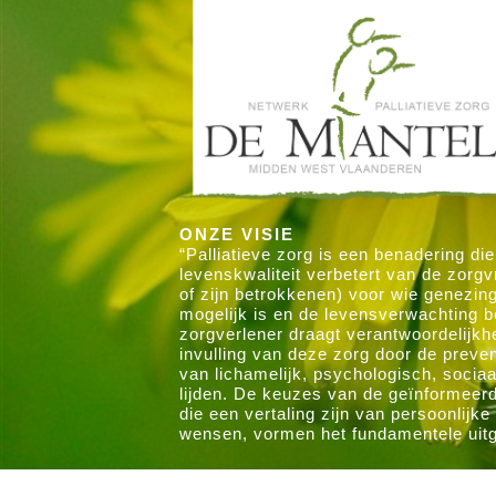
ONZE VISIE
“Palliatieve zorg is een benadering die
levenskwaliteit verbetert van de zorgv
of zijn betrokkenen) voor wie genezin
mogelijk is en de levensverwachting b
zorgverlener draagt verantwoordelijkh
invulling van deze zorg door de preve
van lichamelijk, psychologisch, sociaal
lijden. De keuzes van de geïnformeer
die een vertaling zijn van persoonlijk
wensen, vormen het fundamentele uit