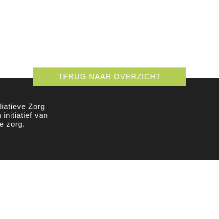
TERUG NAAR OVERZICHT
iatieve Zorg
initiatief van
e zorg.