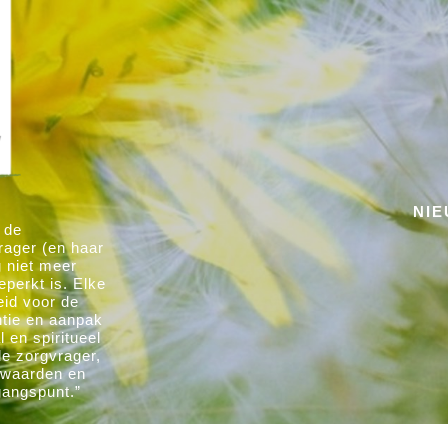
NI
 de
rager (en haar
g niet meer
eperkt is. Elke
eid voor de
ntie en aanpak
 en spiritueel
de zorgvrager,
e waarden en
gangspunt.”