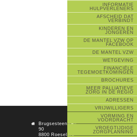
INFORMATIE
HULPVERLENERS
AFSCHEID DAT
VERBINDT
KINDEREN EN
JONGEREN
DE MANTEL VZW OP
FACEBOOK
DE MANTEL VZW
WETGEVING
FINANCIËLE
TEGEMOETKOMINGEN
BROCHURES
MEER PALLIATIEVE
ZORG IN DE REGIO
ADRESSEN
VRIJWILLIGERS
VORMING EN
VOORDRACHT
Brugsesteenweg
VROEGTIJDIGE
90
ZORGPLANNING
8800 Roeselare