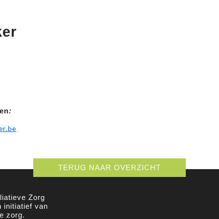
ker
ren
:
er.be
TERUG NAAR OVERZICHT
iatieve Zorg
initiatief van
e zorg.