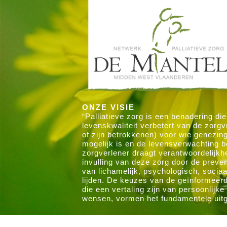
ONZE VISIE
“Palliatieve zorg is een benadering die
levenskwaliteit verbetert van de zorgv
of zijn betrokkenen) voor wie genezin
mogelijk is en de levensverwachting b
zorgverlener draagt verantwoordelijkh
invulling van deze zorg door de preve
van lichamelijk, psychologisch, sociaal
lijden. De keuzes van de geïnformeer
die een vertaling zijn van persoonlijk
wensen, vormen het fundamentele uit