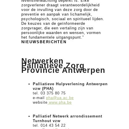
levensverwachting beperkt is. Elke
zorgverlener draagt verantwoordelijkheid
voor de invulling van deze zorg door de
preventie en aanpak van lichamelijk,
psychologisch, sociaal en spiritueel lijden.
De keuzes van de geïnformeerde
zorgvrager, die een vertaling zijn van
persoonlijke waarden en wensen, vormen
het fundamentele uitgangspunt.”
NIEUWSBERICHTEN
Netwerken
Palliatieve Zorg
Provincie Antwerpen
Palliatieve Hulpverlening Antwerpen
vzw (PHA)
tel. 03 375 80 75
e-mail
pha@ua.ac.be
website
www.pha.be
Palliatief Netwerk arrondissement
Turnhout vzw
tel. 014 43 54 22