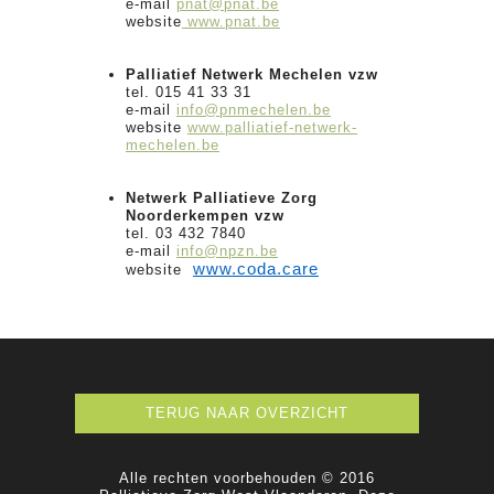
e-mail
pnat@pnat.be
website
www.pnat.be
Palliatief Netwerk Mechelen vzw
tel. 015 41 33 31
e-mail
info@pnmechelen.be
website
www.palliatief-netwerk-
mechelen.be
Netwerk Palliatieve Zorg
Noorderkempen vzw
tel. 03 432 7840
e-mail
info@npzn.be
www.coda.care
website
TERUG NAAR OVERZICHT
Alle rechten voorbehouden © 2016